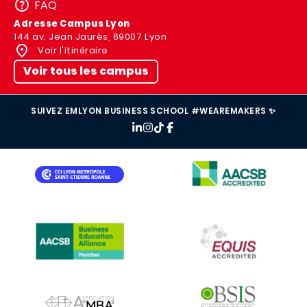
FAQ
Adresse Campus Lyon
144 av. Jean Jaurès, 69007 Lyon
Voir l'itinéraire
Voir tous les campus
SUIVEZ EMLYON BUSINESS SCHOOL #WEAREMAKERS ✨
IMAGE
IMAGE
IMAGE
IMAGE
IMAGE
IMAGE