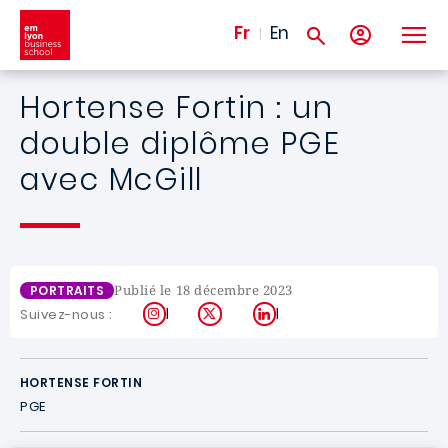
Aller au contenu principal
Fr
En
Hortense Fortin : un
double diplôme PGE
avec McGill
Publié le 18 décembre 2023
PORTRAITS
Instagram
X
LinkedIn
Suivez-nous :
HORTENSE FORTIN
PGE