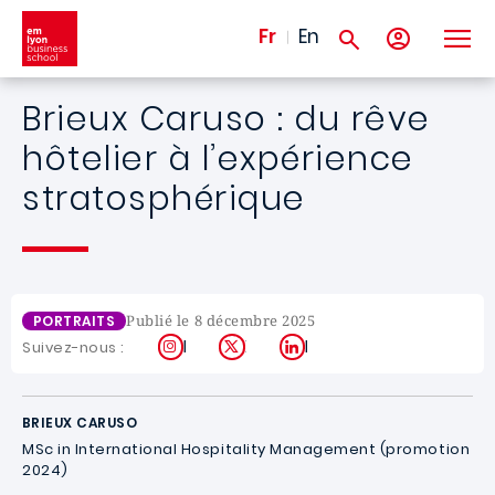
Aller au contenu principal
Fr
En
Brieux Caruso : du rêve
hôtelier à l’expérience
stratosphérique
Publié le 8 décembre 2025
PORTRAITS
Instagram
X
LinkedIn
Suivez-nous :
BRIEUX CARUSO
MSc in International Hospitality Management (promotion
2024)