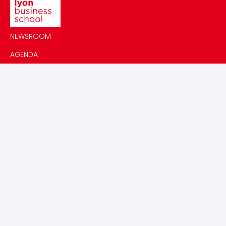
NEWSROOM
AGENDA
ALUMNI
FAIRE UN DON À LA FONDATION EMLYON
EMLYON RECRUTE
Contactez-nous
Accueil : +33 4 78 33 78 00
Recrutement & Admissions : +33 4 12 05 87 20
FAQ
Adresse Campus Lyon
144 av. Jean Jaurès, 69007 Lyon
Voir l'itinéraire
Voir tous les campus