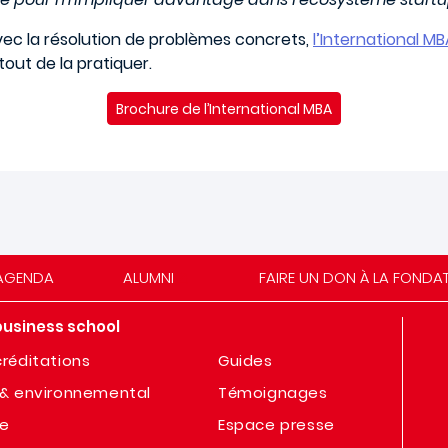
ec la résolution de problèmes concrets,
l’International M
tout de la pratiquer.
Brochure de l’International MBA
AGENDA
ALUMNI
FAIRE UN DON À LA FONDA
business school
réditations
Guides
& environnemental
Témoignages
te
Espace presse