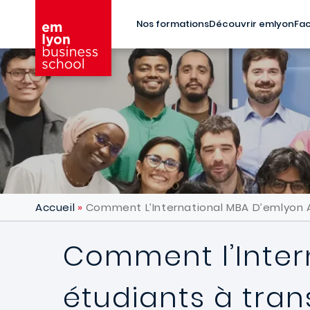
Aller au contenu principal
Nos formations
Découvrir emlyon
Fac
Accueil
Comment L’International MBA D’emlyon Ai
Comment l’Inter
étudiants à tran