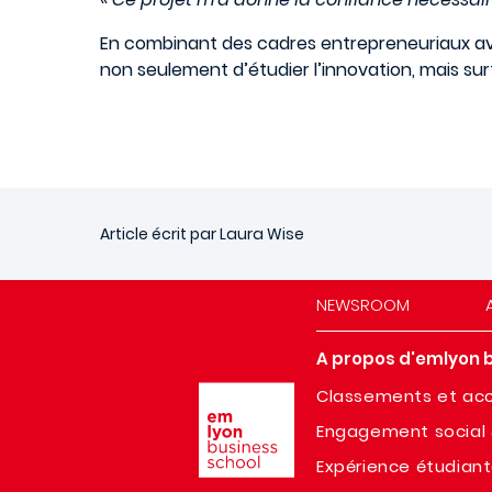
En combinant des cadres entrepreneuriaux av
non seulement d’étudier l’innovation, mais sur
Article écrit par Laura Wise
NEWSROOM
A propos d'emlyon 
Image
Classements et acc
Engagement social 
Expérience étudian