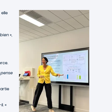
Image
 elle
 bien
»,
rce.
n pense
artie
l. «