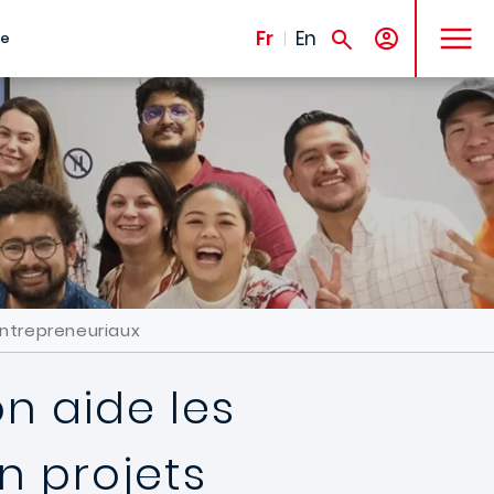
MENU
Fr
En
te
Entrepreneuriaux
n aide les
n projets