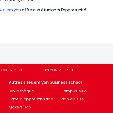
BA d’emlyon
offre aux étudiants l’opportunité
TION EMLYON
EMLYON RECRUTE
Autres sites emlyon business school
Bibliothèque
Campus Asie
Taxe d'apprentissage
Plan du site
Makers' lab