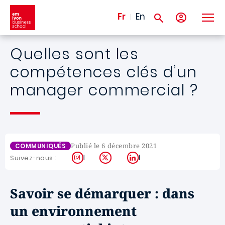
Aller au contenu principal
Fr
En
Quelles sont les
compétences clés d’un
manager commercial ?
Publié le 6 décembre 2021
COMMUNIQUÉS
Instagram
X
LinkedIn
Suivez-nous :
Savoir se démarquer : dans
un environnement