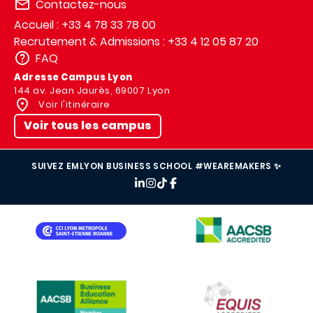
Contactez-nous
Accueil : +33 4 78 33 78 00
Recrutement & Admissions : +33 4 12 05 87 20
FAQ
Adresse Campus Lyon
144 av. Jean Jaurès, 69007 Lyon
Voir l'itinéraire
Voir tous les campus
SUIVEZ EMLYON BUSINESS SCHOOL #WEAREMAKERS ✨
IMAGE
IMAGE
IMAGE
IMAGE