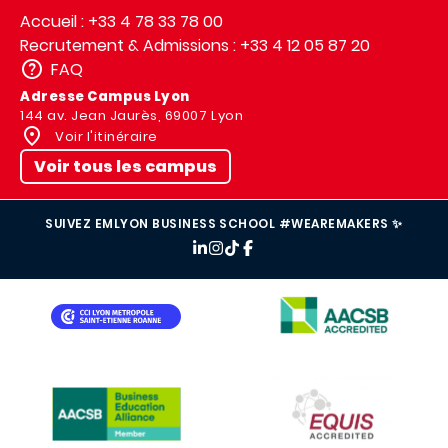
Accueil : +33 4 78 33 78 00
Recrutement & Admissions : +33 4 12 05 87 20
FAQ
Adresse Campus Lyon
144 av. Jean Jaurès, 69007 Lyon
Voir l'itinéraire
Voir tous les campus
SUIVEZ EMLYON BUSINESS SCHOOL #WEAREMAKERS ✨
IMAGE
IMAGE
IMAGE
IMAGE