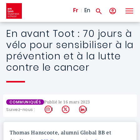
Aller au contenu principal
Fr
En
En avant Toot : 70 jours à
vélo pour sensibiliser à la
prévention et à la lutte
contre le cancer
Publié le 16 mars 2023
COMMUNIQUÉS
Instagram
X
LinkedIn
Suivez-nous :
Thomas Hanscoote, alumni Global BB et