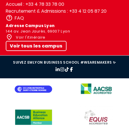
Accueil : +33 4 78 33 78 00
Recrutement & Admissions : +33 4 12 05 87 20
FAQ
Adresse Campus Lyon
144 av. Jean Jaurès, 69007 Lyon
Voir l'itinéraire
Voir tous les campus
SUIVEZ EMLYON BUSINESS SCHOOL #WEAREMAKERS ✨
IMAGE
IMAGE
IMAGE
IMAGE