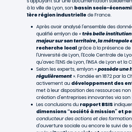
s'appuyant sur une documentation solidement 
à la ville de Lyon, son
bassin socio-économ
1ère région industrielle
de France.
Après avoir analysé l'ensemble des donné
qualifié emlyon de
«
très belle instituti
majeur sur son territoire, la métropole e
recherche
local
grâce à la présence de 
l'Université de Lyon, l'Ecole Centrale de Lyon
qu'avec l'ENS de Lyon, l'INSA de Lyon et la 
Selon les experts, emlyon «
possède une hi
régulièrement
». Fondée en 1872 par la C
activement au
développement des en
met à leur disposition des ressources no
création d'entreprises innovantes via son
Les conclusions du
rapport BSIS
indique
dimensions “société à mission” et 
conducteur des actions et des formations 
d'ouverture sociale ou encore le suivi de 