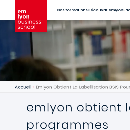
Aller au contenu principal
Nos formations
Découvrir emlyon
Fac
Accueil
Emlyon Obtient La Labellisation BSIS P
emlyon obtient l
programmes