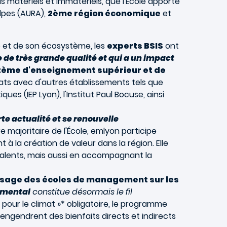
matériels et immatériels, que l'École apporte
Alpes (AURA),
2ème région économique
et
e et de son écosystème, les
experts BSIS
ont
 de très grande qualité et qui a un impact
ème d'enseignement supérieur et de
ts avec d'autres établissements tels que
iques (IEP Lyon), l'Institut Paul Bocuse, ainsi
te actualité et se renouvelle
 majoritaire de l'École, emlyon participe
t à la création de valeur dans la région. Elle
talents, mais aussi en accompagnant la
ysage des écoles de management sur les
emental
constitue désormais le fil
r pour le climat »* obligatoire, le programme
engendrent des bienfaits directs et indirects