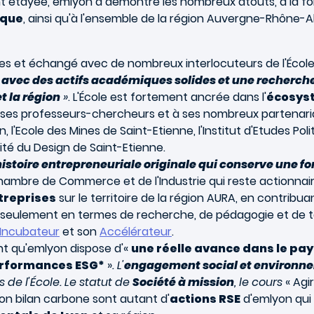
étayée, emlyon a démontré les nombreux atouts, à la fois 
ique
, ainsi qu'à l'ensemble de la région Auvergne-Rhône-
es et échangé avec de nombreux interlocuteurs de l'Écol
on avec des actifs académiques solides et une recherche
t la région
»
. L'École est fortement ancrée dans l'
écosyst
ses professeurs-chercheurs et à ses nombreux partenaria
, l'Ecole des Mines de Saint-Etienne, l'Institut d'Etudes Polit
Cité du Design de Saint-Etienne.
stoire entrepreneuriale originale qui conserve une for
hambre de Commerce et de l'Industrie qui reste actionnaire
treprises
sur le territoire de la région AURA, en contribuan
n seulement en termes de recherche, de pédagogie et de 
Incubateur
et son
Accélérateur
.
nt qu'emlyon dispose d'«
une réelle avance dans le pa
performances ESG*
»
. L'
engagement social et environn
de l'École. Le statut de
Société à mission
, le cours
« Agi
son bilan carbone sont autant d'
actions RSE
d'emlyon qui 