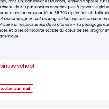
ghai, Paris, Bhubaneswar et Mumbai). emlyon s'appuie sur 
réseau de 190 partenaires académiques à travers le glob
 compte une communauté de 35 700 diplômées et diplômés da
 et accompagner tout au long de leur vie des personnes é
olidaire et respectueuse de la planète »
. Sa pédagogie ear
ences et la responsabilité sociale au cœur de ses program
cadémique.
siness school
tacter par mail