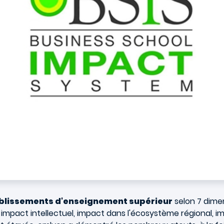
blissements d'enseignement supérieur
selon 7 dimen
impact intellectuel, impact dans l'écosystème régional, im