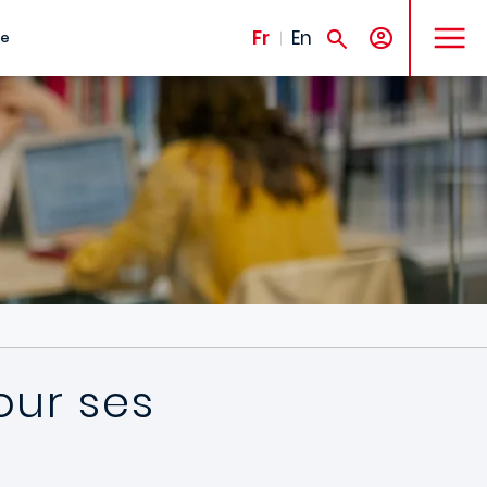
MENU
Fr
En
te
our ses