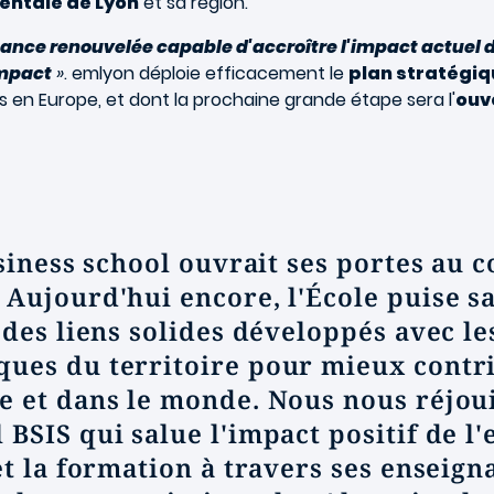
entale de Lyon
et sa région.
nce renouvelée capable d'accroître l'impact actuel d
impact
»
. emlyon déploie efficacement le
plan stratégi
ls en Europe, et dont la prochaine grande étape sera l'
ouv
usiness school ouvrait ses portes au 
Aujourd'hui encore, l'École puise sa
des liens solides développés avec le
ues du territoire pour mieux cont
e et dans le monde. Nous nous réjou
BSIS qui salue l'impact positif de l'
t la formation à travers ses enseign