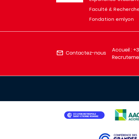
Faculté & Recherch
Fondation emlyon
Accueil : +
Contactez-nous
Recrutemen
IMAGE
IMAGE
IMAGE