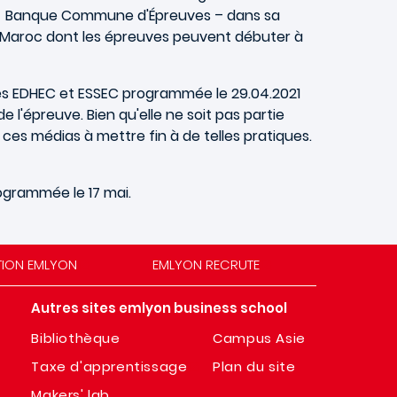
CE - Banque Commune d'Épreuves – dans sa
au Maroc dont les épreuves peuvent débuter à
les EDHEC et ESSEC programmée le 29.04.2021
 l'épreuve. Bien qu'elle ne soit pas partie
ces médias à mettre fin à de telles pratiques.
ogrammée le 17 mai.
TION EMLYON
EMLYON RECRUTE
Autres sites emlyon business school
Bibliothèque
Campus Asie
Taxe d'apprentissage
Plan du site
Makers' lab