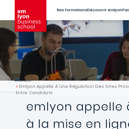
Aller au contenu principal
Nos formations
Découvrir emlyon
Fac
Accueil
Emlyon Appelle À Une Régulation Des Sites Proc
Entre Candidats
emlyon appelle 
à la mise en lig