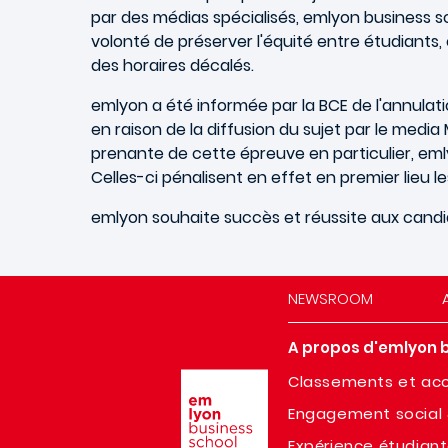
par des médias spécialisés, emlyon business 
volonté de préserver l'équité entre étudiants
des horaires décalés.
emlyon a été informée par la BCE de l'annulat
en raison de la diffusion du sujet par le media
prenante de cette épreuve en particulier, emly
Celles-ci pénalisent en effet en premier lieu 
emlyon souhaite succès et réussite aux candid
NEWSROOM
A propos d'emlyon 
Image
Classements et acc
Engagement social 
Expérience étudian