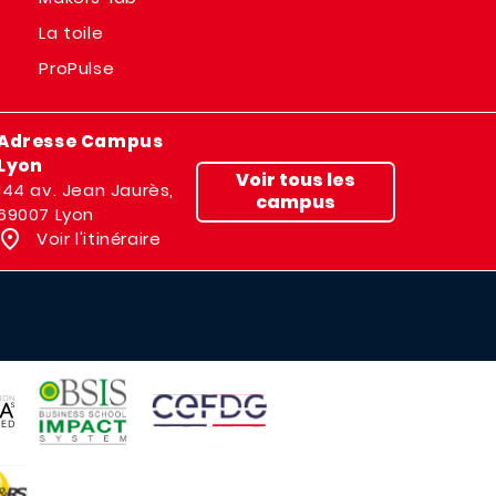
La toile
ProPulse
Adresse Campus
Lyon
Voir tous les
144 av. Jean Jaurès,
campus
69007 Lyon
Voir l'itinéraire
IMAGE
IMAGE
E