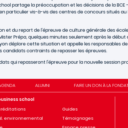
school partage la préoccupation et les décisions de la B
, en particulier vis-à-vis des centres de concours situés 
ion et du report de l'épreuve de culture générale des éco
 Mister Prépa, quelques minutes seulement après le début de
on déplore cette situation et appelle les responsables de 
les candidats contraints de repasser les épreuves.
ats qui repasseront l'épreuve pour la nouvelle session pr
AGENDA
ALUMNI
FAIRE UN DON À LA FONDA
business school
réditations
Guides
& environnemental
Témoignages
te
Espace presse