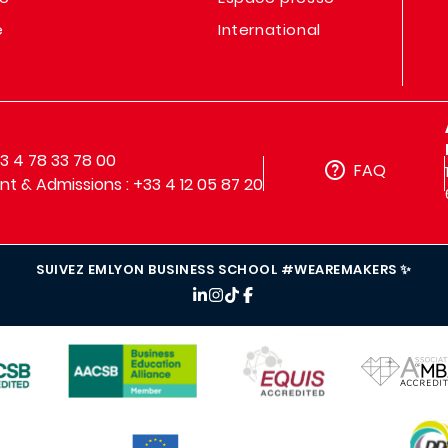
e
International
33 4 78 33 78 00
FAQ
t & Admissions : +33 4 12 05 87 20
SUIVEZ EMLYON BUSINESS SCHOOL #WEAREMAKERS ✨
IMAGE
IMAGE
IMAGE
IMAG
IMAGE