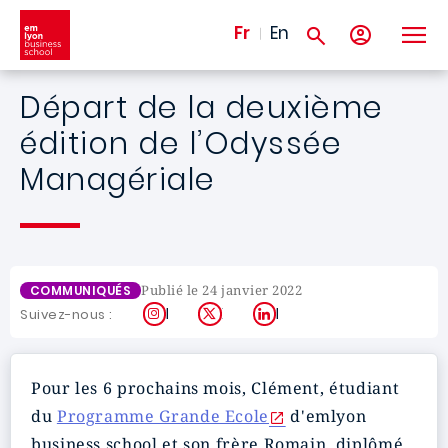
Aller au contenu principal
Fr
En
Départ de la deuxième
édition de l’Odyssée
Managériale
Publié le 24 janvier 2022
COMMUNIQUÉS
Instagram
X
LinkedIn
Suivez-nous :
Pour les 6 prochains mois, Clément, étudiant
du
Programme Grande Ecole
d'
emlyon
business school et son frère Romain, diplômé