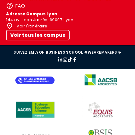
FAQ
Adresse Campus Lyon
144 av. Jean Jaurès, 69007 Lyon
Voir l'itinéraire
Voir tous les campus
SUIVEZ EMLYON BUSINESS SCHOOL #WEAREMAKERS ✨
IMAGE
IMAGE
IMAGE
IMAGE
IMAGE