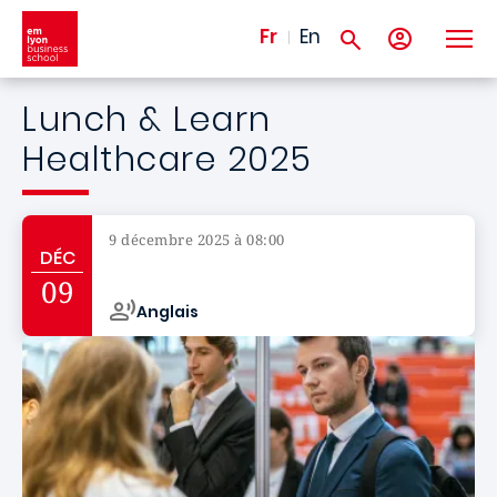
Aller au contenu principal
Fr
En
Lunch & Learn
Healthcare 2025
9 décembre 2025 à 08:00
DÉC
Campus de
09
Anglais