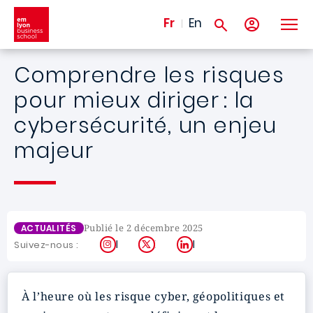
Aller au contenu principal
Fr
En
Comprendre les risques
pour mieux diriger : la
cybersécurité, un enjeu
majeur
Publié le 2 décembre 2025
ACTUALITÉS
Instagram
X
LinkedIn
Suivez-nous :
À l’heure où les risque cyber, géopolitiques et