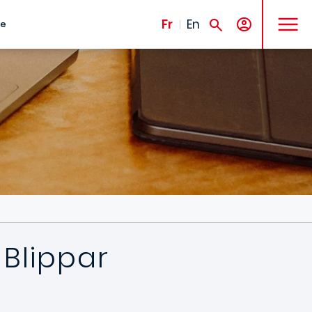
MENU
Fr
En
te
 Blippar