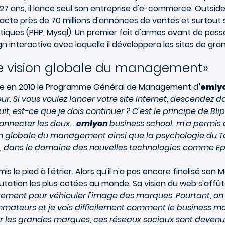
 27 ans, il lance seul son entreprise d'e-commerce. Outsid
acte près de 70 millions d'annonces de ventes et surtout 
tiques (PHP, Mysql). Un premier fait d'armes avant de pas
gn interactive avec laquelle il développera les sites de g
ne vision globale du management»
ègre en 2010 le Programme Général de Management d
'emly
leur. Si vous voulez lancer votre site Internet, descendez
, est-ce que je dois continuer ? C'est le principe de Blip
nnecter les deux...
emlyon
business school m'a permis d
ion globale du management ainsi que la psychologie du 
ense, dans le domaine des nouvelles technologies comme Ep
 le pied à l'étrier. Alors qu'il n'a pas encore finalisé son M
utation les plus cotées au monde. Sa vision du web s'affû
nt pour véhiculer l'image des marques. Pourtant, on s
mateurs et je vois difficilement comment le business m
ur les grandes marques, ces réseaux sociaux sont devenus