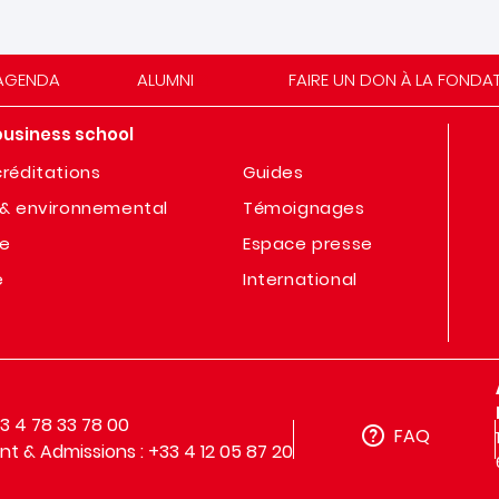
AGENDA
ALUMNI
FAIRE UN DON À LA FONDA
business school
réditations
Guides
& environnemental
Témoignages
te
Espace presse
e
International
33 4 78 33 78 00
FAQ
t & Admissions : +33 4 12 05 87 20