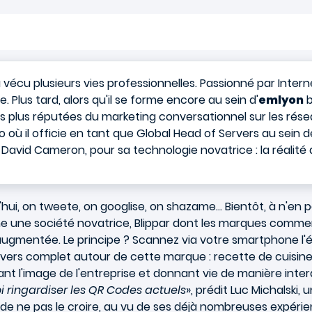
 vécu plusieurs vies professionnelles. Passionné par Intern
lus tard, alors qu'il se forme encore au sein d'
emlyon
b
es plus réputées du marketing conversationnel sur les rése
co où il officie en tant que Global Head of Servers au sein
, David Cameron, pour sa technologie novatrice : la réalit
hui, on tweete, on googlise, on shazame... Bientôt, à n'en 
e une société novatrice, Blippar dont les marques commence
 augmentée. Le principe ? Scannez via votre smartphone l'
ivers complet autour de cette marque : recette de cuisin
nt l'image de l'entreprise et donnant vie de manière inter
i ringardiser les QR Codes actuels
», prédit Luc Michalski
e de ne pas le croire, au vu de ses déjà nombreuses expérie