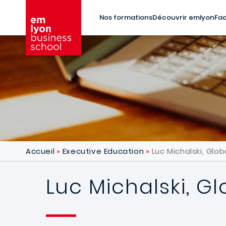
Aller au contenu principal
Nos formations
Découvrir emlyon
Fac
Accueil
Executive Education
Luc Michalski, Glo
Luc Michalski, Gl