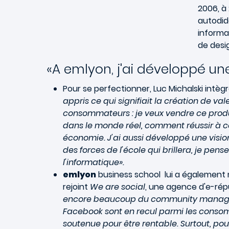
2006, à
autodid
informa
de desi
«A emlyon, j'ai développé u
Pour se perfectionner, Luc Michalski int
appris ce qui signifiait la création de va
consommateurs : je veux vendre ce produit
dans le monde réel, comment réussir à co
économie. J'ai aussi développé une vis
des forces de l'école qui brillera, je p
l'informatique».
emlyon
business school lui a également mis
rejoint
We are social
, une agence d'e-rép
encore beaucoup du community manageme
Facebook sont en recul parmi les consom
soutenue pour être rentable. Surtout, po