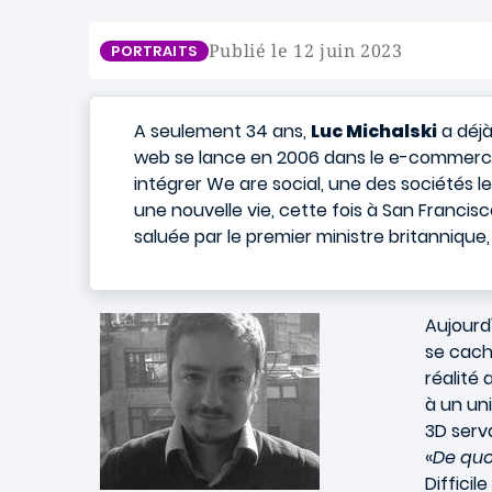
Publié le 12 juin 2023
PORTRAITS
A seulement 34 ans,
Luc Michalski
a déjà
web se lance en 2006 dans le e-commerce. P
intégrer We are social, une des sociétés l
une nouvelle vie, cette fois à San Francis
saluée par le premier ministre britannique
Aujourd'
se cach
réalité
à un un
3D serva
«
De quo
Difficil