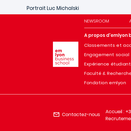
Portrait Luc Michalski
NEWSROOM
A propos d'emlyon 
Image
Classements et acc
Engagement social 
Expérience étudian
Faculté & Recherch
Fondation emlyon
Accueil : +
Contactez-nous
Recrutemen