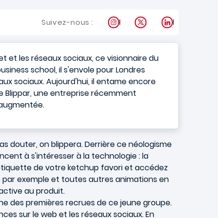
Instagram
X
LinkedIn
Suivez-nous :
et et les réseaux sociaux, ce visionnaire du
usiness school, il s'envole pour Londres
aux sociaux. Aujourd'hui, il entame encore
 de Blippar, une entreprise récemment
é augmentée.
pas douter, on blippera. Derrière ce néologisme
nt à s'intéresser à la technologie : la
étiquette de votre ketchup favori et accédez
e par exemple et toutes autres animations en
active au produit.
, une des premières recrues de ce jeune groupe.
nces sur le web et les réseaux sociaux. En