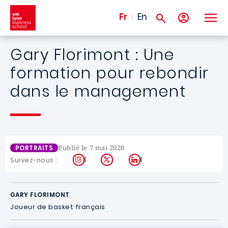
Aller au contenu principal
Fr
En
Gary Florimont : Une
formation pour rebondir
dans le management
Publié le 7 mai 2020
PORTRAITS
Instagram
X
LinkedIn
Suivez-nous :
GARY FLORIMONT
Joueur de basket français