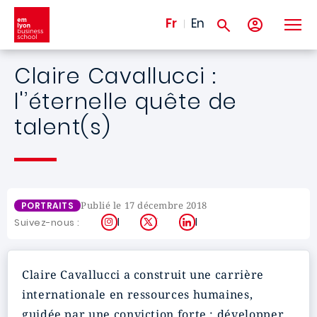
Aller au contenu principal
Fr
En
Claire Cavallucci :
l'’éternelle quête de
talent(s)
Publié le 17 décembre 2018
PORTRAITS
Instagram
X
LinkedIn
Suivez-nous :
Claire Cavallucci a construit une carrière
internationale en ressources humaines,
guidée par une conviction forte : développer