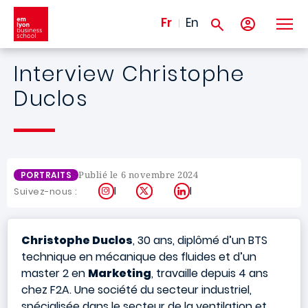
Aller au contenu principal
Fr
En
Interview Christophe
Duclos
Publié le 6 novembre 2024
PORTRAITS
Instagram
X
LinkedIn
Suivez-nous :
Christophe Duclos
, 30 ans, diplômé d’un BTS
technique en mécanique des fluides et d’un
master 2 en
Marketing
, travaille depuis 4 ans
chez F2A. Une société du secteur industriel,
spécialisée dans le secteur de la ventilation et