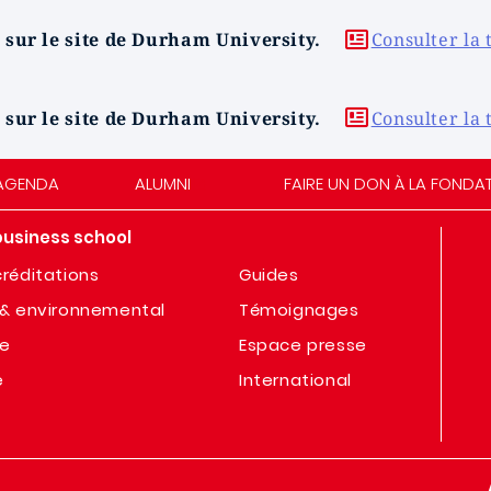
 sur le site de Durham University.
Consulter la 
 sur le site de Durham University.
Consulter la 
AGENDA
ALUMNI
FAIRE UN DON À LA FONDA
business school
réditations
Guides
& environnemental
Témoignages
te
Espace presse
e
International