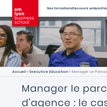
Aller au contenu principal
Nos formations
Découvrir emlyon
Fac
Accueil
Executive Education
Manager Le Parcour
Manager le parco
d'agence : le ca