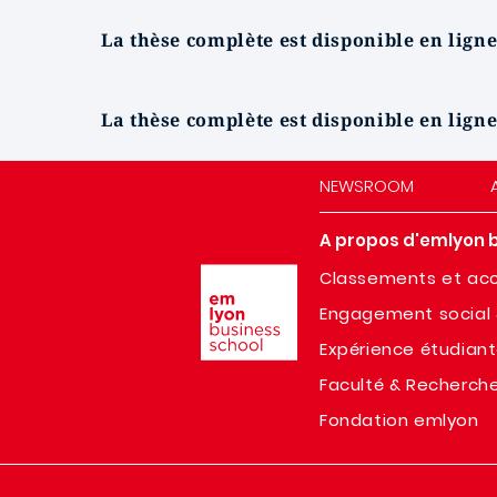
La thèse complète est disponible en ligne
La thèse complète est disponible en ligne
NEWSROOM
A propos d'emlyon 
Image
Classements et acc
Engagement social 
Expérience étudian
Faculté & Recherch
Fondation emlyon