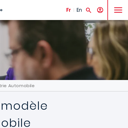
MENU
Fr
En
te
trie Automobile
u modèle
mobile