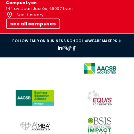
Campus Lyon
144 av. Jean Jaurès, 69007 Lyon
See itinerary
see all campuses
FOLLOW EMLYON BUSINESS SCHOOL #WEAREMAKERS ✨
IMAGE
IMAGE
IMAGE
IMAGE
IMAGE
IMAGE