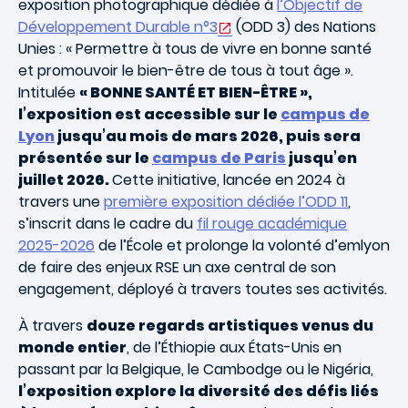
exposition photographique
dédiée à
l’Objectif de
Développement Durable n°3
(ODD 3) des Nations
Unies : « Permettre à tous de vivre en bonne santé
et promouvoir le bien-être de tous à tout âge ».
Intitulée
« BONNE SANTÉ ET BIEN-ÊTRE »,
l’exposition est accessible sur le
campus de
Lyon
jusqu’au mois de mars 2026, puis sera
présentée sur le
campus de Paris
jusqu’en
juillet 2026.
Cette initiative, lancée en 2024 à
travers une
première exposition dédiée l’ODD 11
,
s’inscrit dans le cadre du
fil rouge académique
2025-2026
de l’École et prolonge la volonté d’emlyon
de faire des enjeux RSE un axe central de son
engagement, déployé à travers toutes ses activités.
À travers
douze regards artistiques venus du
monde entier
, de l’Éthiopie aux États-Unis en
passant par la Belgique, le Cambodge ou le Nigéria,
l’exposition explore la diversité des défis liés