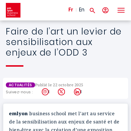
Aller au contenu principal
Fr
En
Faire de l’art un levier de
sensibilisation aux
enjeux de l’ODD 3
Publié le 22 octobre 2025
ACTUALITÉS
Instagram
X
LinkedIn
Suivez-nous :
emlyon
business school met l’art au service
de la sensibilisation aux enjeux de santé et de
bien-être avec la création d’une exposition.