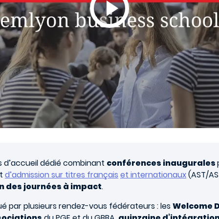
 d’accueil dédié combinant
conférences inaugurales
t
d’admission sur titres français
et internationaux
(AST/AST
n des journées à impact
.
ué par plusieurs rendez-vous fédérateurs : les
Welcome 
sociations
du PGE et du GBBA,
quinzaine d’intégration