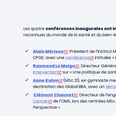
Les quatre
conférences inaugurales ont i
reconnues du monde de la santé et du bien-êtr
Alain Mérieux
, Président de l’Institut
CPGE, avec une
conférence
intitulée
«
Raymond Le Moign
, Directeur Généra
intervention
sur
« Une politique de sant
Anne Kuhm
(MSc 21),
ex-gymnaste memb
destination des Global BBA, avec un
témo
Clément Chauvet
, Directeur de l’e
Cancer
de l’OMS, lors des rentrées MS
Perspective »
.