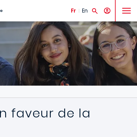
MENU
Fr
En
te
n faveur de la