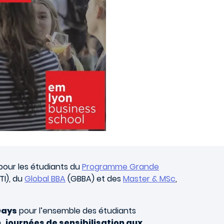
pour les étudiants du
Programme Grande
I), du
Global BBA
(GBBA) et des
Master & MSc
,
Days
pour l’ensemble des étudiants
,
journées de sensibilisation aux