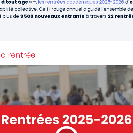
 à tout âge »
–,
les rentrées académiques 2025-2026
d’
e
ilité collective. Ce fil rouge annuel a guidé l’ensemble de
t plus de
3 500 nouveaux entrants
à travers
22 rentré
 la rentrée