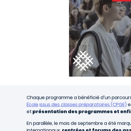
Chaque programme a bénéficié d’un parcours
École
issus des classes préparatoires (CPGE)
e
et
présentation des programmes et enfi
En parallèle, le mois de septembre a été marq
internationaux,
rentrées et forums des as