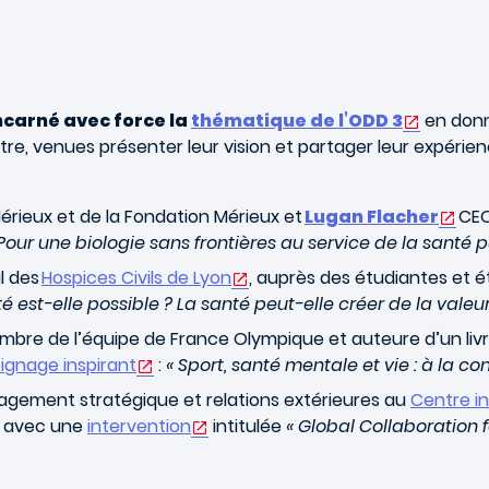
ncarné avec force la
thématique de l’ODD 3
en donn
e, venues présenter leur vision et partager leur expérienc
 Mérieux et de la Fondation Mérieux e
t
Lugan Flacher
CE
 Pour une biologie sans frontières au service de la santé 
l des
Hospices Civils de Lyon
,
auprès des étudiantes et é
é est-elle possible ? La santé peut-elle créer de la valeur
re de l’équipe de France Olympique et auteure d’un livre
ignage inspirant
:
« Sport, santé mentale et vie : à la c
ngagement stratégique et relations extérieures au
Centre in
c, avec une
intervention
intitulée
« Global Collaboration 