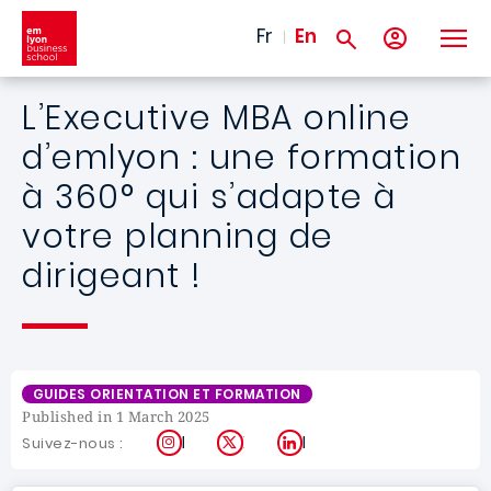
Skip to main content
Fr
En
L’Executive MBA online
d’emlyon : une formation
à 360° qui s’adapte à
votre planning de
dirigeant !
GUIDES ORIENTATION ET FORMATION
Published in 1 March 2025
Instagram
X
LinkedIn
Suivez-nous :