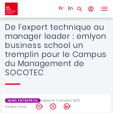
Aller au contenu principal
Fr
En
De l’expert technique au
manager leader : emlyon
business school un
tremplin pour le Campus
du Management de
SOCOTEC
Publié le 7 octobre 2025
NEWS ENTREPRISE
Instagram
X
LinkedIn
Suivez-nous :