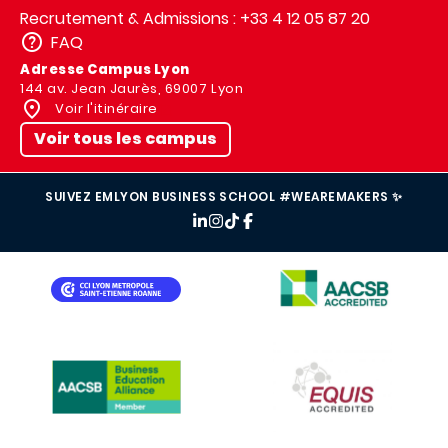
Recrutement & Admissions : +33 4 12 05 87 20
FAQ
Adresse Campus Lyon
144 av. Jean Jaurès, 69007 Lyon
Voir l'itinéraire
Voir tous les campus
SUIVEZ EMLYON BUSINESS SCHOOL #WEAREMAKERS ✨
IMAGE
IMAGE
IMAGE
IMAGE