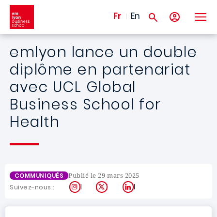
Aller au contenu principal
Fr
En
emlyon lance un double
diplôme en partenariat
avec UCL Global
Business School for
Health
Publié le 29 mars 2025
COMMUNIQUÉS
Instagram
X
LinkedIn
Suivez-nous :