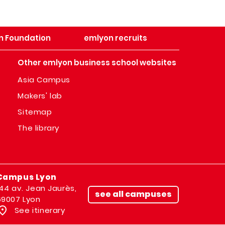
n Foundation
emlyon recruits
Other emlyon business school websites
Asia Campus
Makers' lab
Sitemap
The library
Campus Lyon
144 av. Jean Jaurès,
see all campuses
69007 Lyon
See itinerary