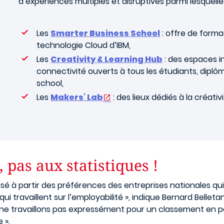
d’expériences multiples et disruptives parmi lesquelle
Les
Smarter Business School
: offre de format
technologie Cloud d’IBM,
Les
Creativity & Learning Hub
: des espaces i
connectivité ouverts à tous les étudiants, diplô
school,
Les
Makers’ Lab
: des lieux dédiés à la créat
 pas aux statistiques !
isé à partir des préférences des entreprises nationales qu
i travaillent sur l’employabilité », indique Bernard Belleta
 ne travaillons pas expressément pour un classement en par
 ».