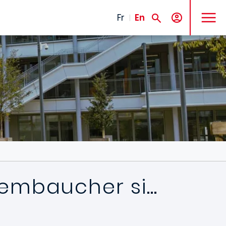
MENU
Fr
En
 embaucher si…