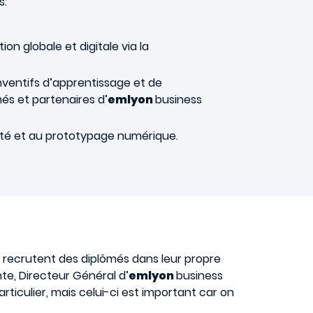
s:
ion globale et digitale via la
nventifs d’apprentissage et de
més et partenaires d’
emlyon
business
ivité et au prototypage numérique.
i recrutent des diplômés dans leur propre
nte, Directeur Général d’
em
lyon
business
ticulier, mais celui-ci est important car on