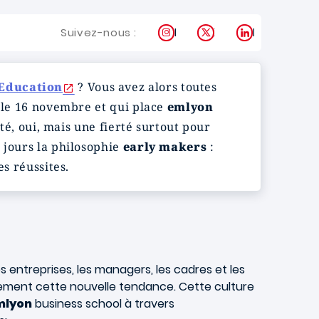
Instagram
X
LinkedIn
Suivez-nous :
 Education
? Vous avez alors toutes
é le 16 novembre et qui place
emlyon
rté, oui, mais une fierté surtout pour
 jours la philosophie
early makers
:
es réussites.
es entreprises, les managers, les cadres et les
nement cette nouvelle tendance. Cette culture
mlyon
business school à travers