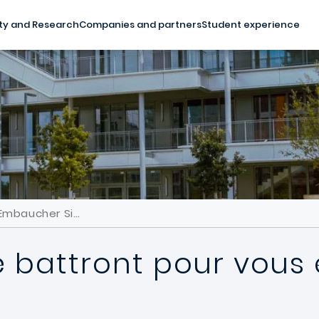
ty and Research
Companies and partners
Student experience
 Embaucher Si…
se battront pour vous