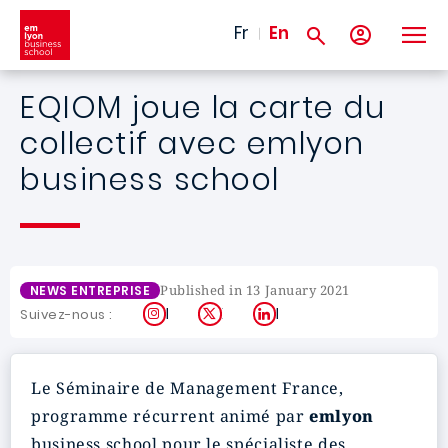
Skip to main content
Fr
En
EQIOM joue la carte du
collectif avec emlyon
business school
Published in 13 January 2021
NEWS ENTREPRISE
Instagram
X
LinkedIn
Suivez-nous :
Le Séminaire de Management France,
programme récurrent animé par
emlyon
business school pour le spécialiste des