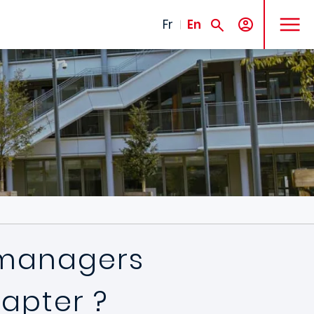
MENU
Fr
En
s managers
dapter ?