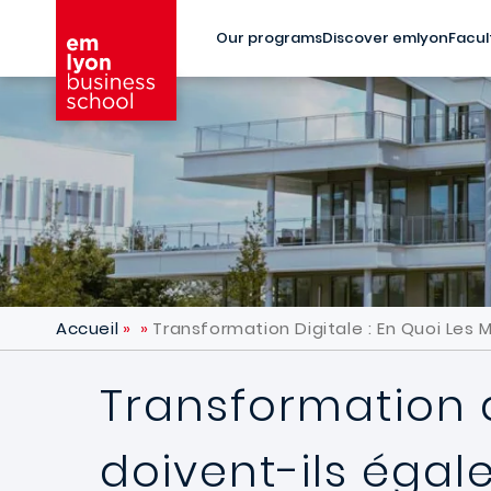
Skip to main content
Our programs
Discover emlyon
Facul
Accueil
Transformation Digitale : En Quoi Les
Transformation d
doivent-ils égal