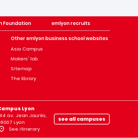
n Foundation
emlyon recruits
Other emlyon business school websites
Asia Campus
Makers' lab
Sitemap
The library
Campus Lyon
144 av. Jean Jaurès,
see all campuses
69007 Lyon
See itinerary