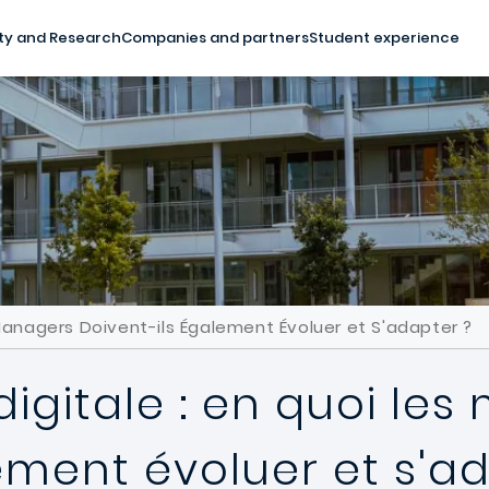
ty and Research
Companies and partners
Student experience
 Managers Doivent-ils Également Évoluer et S'adapter ?
igitale : en quoi le
ement évoluer et s'a