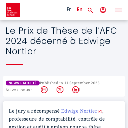
Skip to main content
Fr
En
Le Prix de Thèse de l’AFC
2024 décerné à Edwige
Nortier
Published in 11 September 2025
NEWS FACULTÉ
Instagram
X
LinkedIn
Suivez-nous :
Le jury a récompensé
Edwige Nortier
,
professeure de comptabilité, contrôle de
gestion et audit à emlyon pour sa thèse