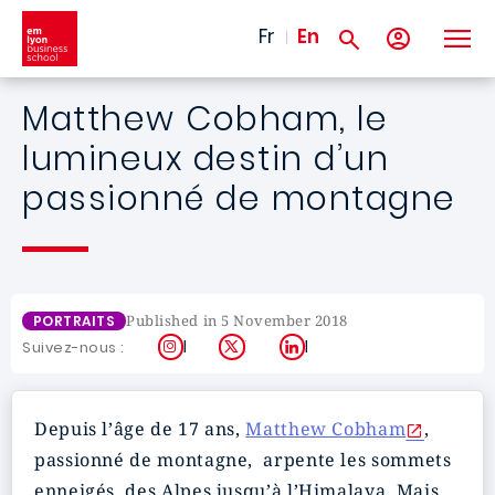
Skip to main content
Fr
En
Matthew Cobham, le
lumineux destin d’un
passionné de montagne
Published in 5 November 2018
PORTRAITS
Instagram
X
LinkedIn
Suivez-nous :
Depuis l’âge de 17 ans,
Matthew Cobham
,
passionné de montagne, arpente les sommets
enneigés, des Alpes jusqu’à l’Himalaya. Mais