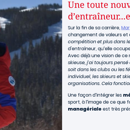
Une toute nouv
d’entraîneur..
Sur la fin de sa carrière,
Mar
changement de valeurs et de
compétition et plus dans l
d'entraîneur, qu’elle occupe
Avec déjà une vision de ce 
skieuse, j’ai toujours pensé
soit dans les clubs ou les f
individuel, les skieurs et 
organisations. Cela fonc
Une façon d’intégrer les
mé
sport, à l’image de ce que 
managériale
est très pré