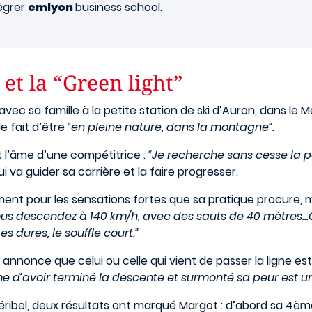
tégrer
emlyon
business school.
 et la “Green light”
vec sa famille à la petite station de ski d’Auron, dans le 
e fait d’être
“en pleine nature, dans la montagne”.
 l’âme d’une compétitrice :
“Je recherche sans cesse la 
ui va guider sa carrière et la faire progresser.
ent pour les sensations fortes que sa pratique procure, ma
s descendez à 140 km/h, avec des sauts de 40 mètres…Qu
es dures, le souffle court.”
annonce que celui ou celle qui vient de passer la ligne est 
ême d’avoir terminé la descente et surmonté sa peur est un
bel, deux résultats ont marqué Margot : d’abord sa 4ème