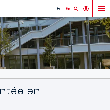
MENU
Fr
En
ontée en