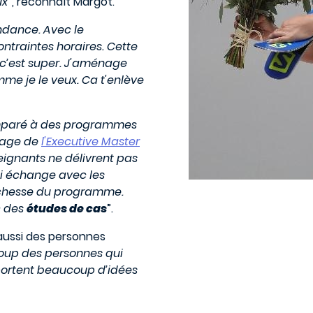
ux
”, reconnaît Margot.
ndance. Avec le
ntraintes horaires. Cette
 c’est super. J'aménage
me je le veux. Ca t'enlève
paré à des programmes
ntage de
l'Executive Master
eignants ne délivrent pas
ai échange avec les
 richesse du programme.
c des
études de cas
”.
aussi des personnes
oup des personnes qui
pportent beaucoup d’idées