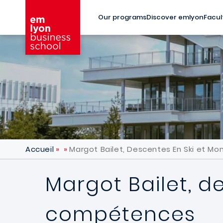
Skip to main content
Our programs
Discover emlyon
Facul
Accueil
Margot Bailet, Descentes En Ski et M
Margot Bailet, d
compétences