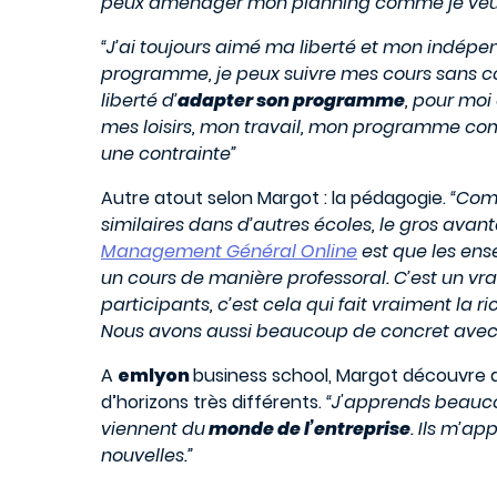
peux aménager mon planning comme je ve
“J’ai toujours aimé ma liberté et mon indépe
programme, je peux suivre mes cours sans co
liberté d’
adapter son programme
, pour moi
mes loisirs, mon travail, mon programme com
une contrainte”
Autre atout selon Margot : la pédagogie.
“Com
similaires dans d’autres écoles, le gros ava
Management Général Online
est que les ens
un cours de manière professoral. C’est un vr
participants, c’est cela qui fait vraiment la
Nous avons aussi beaucoup de concret ave
A
emlyon
business school, Margot découvre 
d’horizons très différents.
“J'apprends beauc
viennent du
monde de l’entreprise
. Ils m’a
nouvelles.”