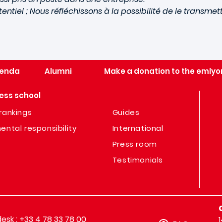
iel ; Nous réfléchissons à la possibilité de le transmet
enda
Alumni
Make a donation to the emlyo
ess school
rankings
Guides
ental responsibility
International
Press room
Testimonials
sk : +33 4 78 33 78 00