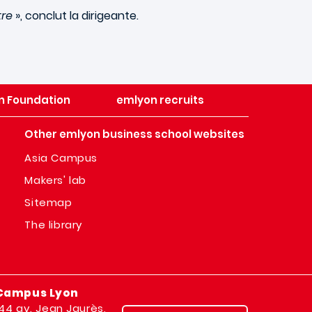
tre
», conclut la dirigeante.
n Foundation
emlyon recruits
Other emlyon business school websites
Asia Campus
Makers' lab
Sitemap
The library
Campus Lyon
144 av. Jean Jaurès,