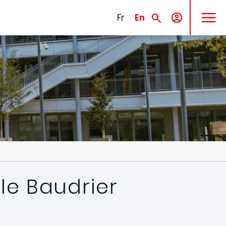
MENU
Fr
En
le Baudrier