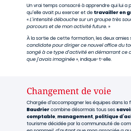
Un vrai temps consacré à apprendre qui lui a
qu’elle avait pu exercer et de
travailler en 
«
L’intensité débouche sur un groupe très soud
parcours et de mon activité future.
»
À la sortie de cette formation, les deux amies 
candidate pour diriger ce nouvel office du t
songé à ce type d’activité en démarrant ce cu
que j’avais imaginée
», indique-t-elle.
Changement de voie
Chargée d’accompagner les équipes dans la fus
Baudrier
combine désormais tous ses
savoi
comptable
,
management
,
politique d’a
tourisme décidée par la communauté de commu
en sommeil, d’autant que mon associée a auss