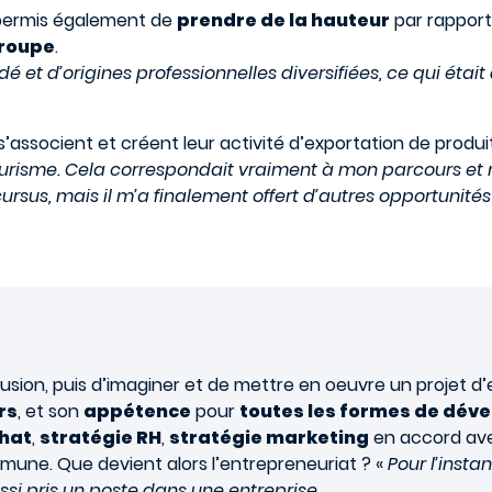
 permis également de
prendre de la hauteur
par rapport
groupe
.
é et d’origines professionnelles diversifiées, ce qui éta
s’associent et créent leur activité d’exportation de produit
ourisme. Cela correspondait vraiment à mon parcours et 
rsus, mais il m’a finalement offert d’autres opportunités 
ion, puis d’imaginer et de mettre en oeuvre un projet d’
rs
, et son
appétence
pour
toutes les formes de dé
chat
,
stratégie RH
,
stratégie marketing
en accord avec
ne. Que devient alors l’entrepreneuriat ? «
Pour l’instan
i pris un poste dans une entreprise.