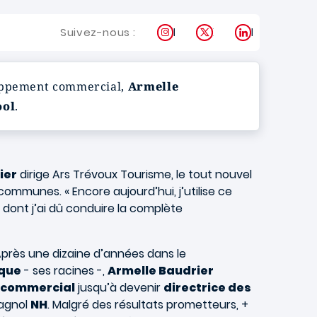
Instagram
X
LinkedIn
Suivez-nous :
eloppement commercial,
Armelle
ool
.
ier
dirige Ars Trévoux Tourisme, le tout nouvel
mmunes. « Encore aujourd’hui, j’utilise ce
é dont j’ai dû conduire la complète
 Après une dizaine d’années dans le
ique
- ses racines -,
Armelle Baudrier
 commercial
jusqu’à devenir
directrice des
pagnol
NH
. Malgré des résultats prometteurs, +