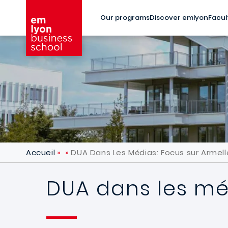
Skip to main content
Our programs
Discover emlyon
Facul
Accueil
DUA Dans Les Médias: Focus sur Armell
DUA dans les méd