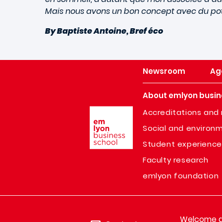
Mais nous avons un bon concept avec du potent
By Baptiste Antoine, Bref éco
Newsroom
Ag
About emlyon busin
Image
Accreditations and 
Social and environm
Student experience
Faculty research
emlyon foundation
Welcome de