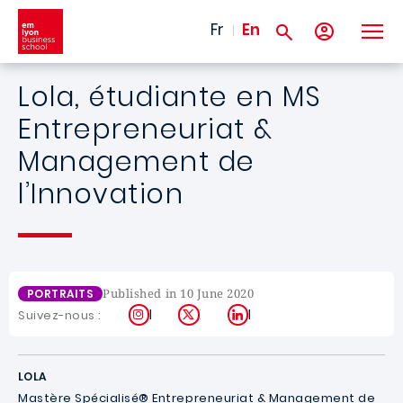
Skip to main content
Fr
En
Lola, étudiante en MS
Entrepreneuriat &
Management de
l’Innovation
Published in 10 June 2020
PORTRAITS
Instagram
X
LinkedIn
Suivez-nous :
LOLA
Mastère Spécialisé® Entrepreneuriat & Management de