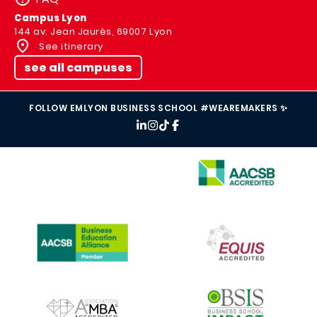
Campus Lyon
144 av. Jean Jaurès, 69007 Lyon
See itinerary
see all campuses
FOLLOW EMLYON BUSINESS SCHOOL #WEAREMAKERS ✨
IMAGE
IMAGE
IMAGE
IMAGE
IMAGE
IMAGE