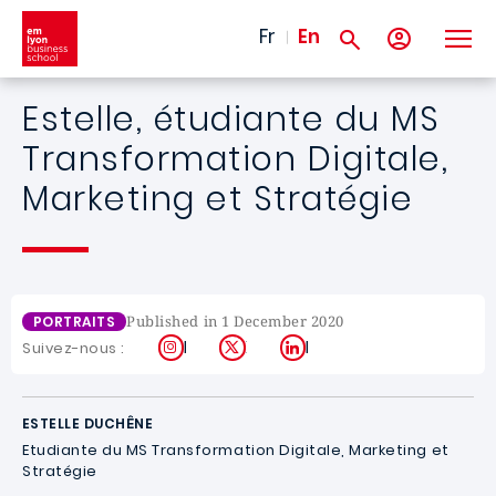
Skip to main content
Fr
En
Estelle, étudiante du MS
Transformation Digitale,
Marketing et Stratégie
Published in 1 December 2020
PORTRAITS
Instagram
X
LinkedIn
Suivez-nous :
ESTELLE DUCHÊNE
Etudiante du MS Transformation Digitale, Marketing et
Stratégie