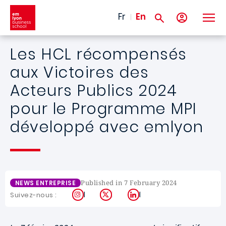
Skip to main content
Fr
En
Les HCL récompensés
aux Victoires des
Acteurs Publics 2024
pour le Programme MPI
développé avec emlyon
Published in 7 February 2024
NEWS ENTREPRISE
Instagram
X
LinkedIn
Suivez-nous :