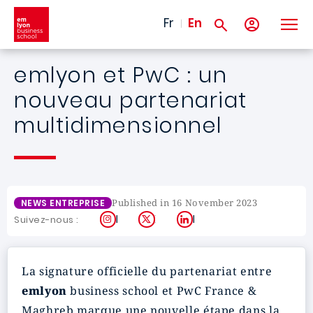
Skip to main content
Fr
En
emlyon et PwC : un
nouveau partenariat
multidimensionnel
Published in 16 November 2023
NEWS ENTREPRISE
Instagram
X
LinkedIn
Suivez-nous :
La signature officielle du partenariat entre
emlyon
business school et PwC France &
Maghreb marque une nouvelle étape dans la