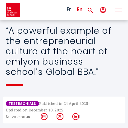
Skip to main content
Fr
En
“A powerful example of
the entrepreneurial
culture at the heart of
emlyon business
school’s Global BBA.”
-
Published in 24 April 2025
TESTIMONIALS
Updated on December 10, 2025
Instagram
X
LinkedIn
Suivez-nous :