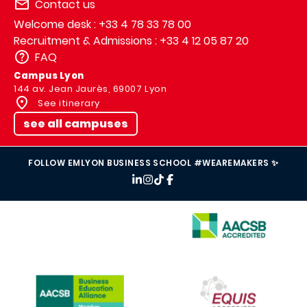
Contact us
Welcome desk : +33 4 78 33 78 00
Recruitment & Admissions : +33 4 12 05 87 20
FAQ
Campus Lyon
144 av. Jean Jaurès, 69007 Lyon
See itinerary
see all campuses
FOLLOW EMLYON BUSINESS SCHOOL #WEAREMAKERS ✨
IMAGE
IMAGE
IMAGE
IMAGE