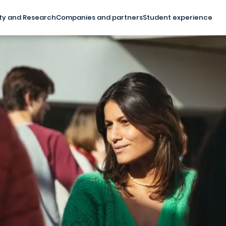
ty and Research
Companies and partners
Student experience