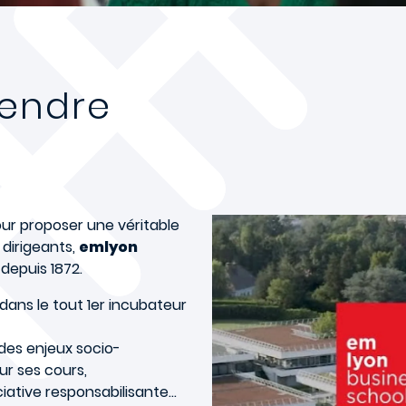
rendre
pour proposer une véritable
 dirigeants,
emlyon
 depuis 1872.
 dans le tout 1er incubateur
des enjeux socio-
r ses cours,
iative responsabilisante…