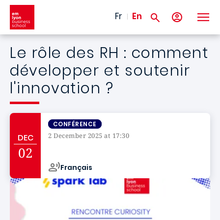
Skip to main content
Fr
En
Le rôle des RH : comment
développer et soutenir
l'innovation ?
CONFÉRENCE
2 December 2025 at 17:30
DEC
Campus de
02
Français