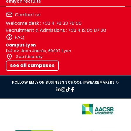
emlyon recruits
Contact us
Welcome desk : +33 4 78 33 78 00
Recruitment & Admissions : +33 4 12 05 87 20
FAQ
Campus Lyon
144 av. Jean Jaurès, 69007 Lyon
See itinerary
see all campuses
FOLLOW EMLYON BUSINESS SCHOOL #WEAREMAKERS ✨
IMAGE
IMAGE
IMAGE
IMAGE