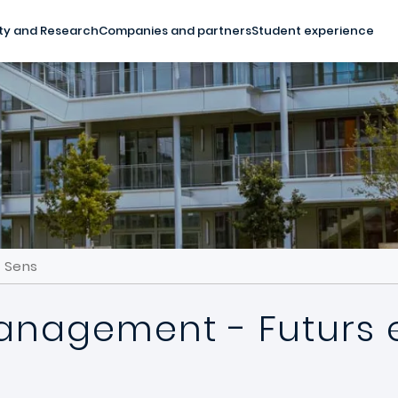
ty and Research
Companies and partners
Student experience
t Sens
anagement - Futurs 