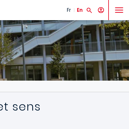
MENU
Fr
En
et sens