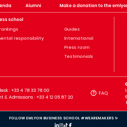
enda
Alumni
Make a donation to the emlyo
ess school
rankings
Guides
ental responsibility
International
Press room
Testimonials
sk : +33 4 78 33 78 00
FAQ
t & Admissions : +33 4 12 05 87 20
FOLLOW EMLYON BUSINESS SCHOOL #WEAREMAKERS ✨