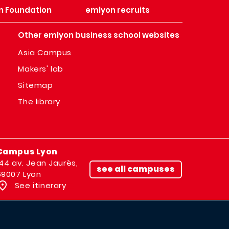
n Foundation
emlyon recruits
Other emlyon business school websites
Asia Campus
Makers' lab
Sitemap
The library
Campus Lyon
144 av. Jean Jaurès,
see all campuses
69007 Lyon
See itinerary