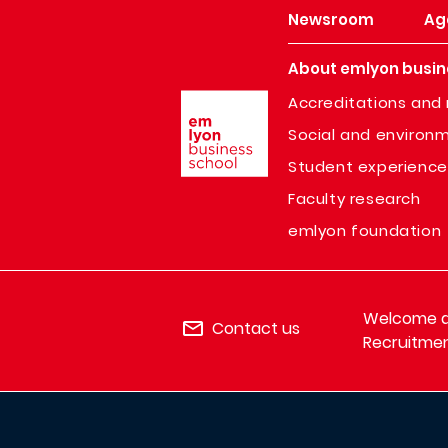
Newsroom
Ag
About emlyon busin
Image
Accreditations and 
Social and environm
Student experience
Faculty research
emlyon foundation
Welcome de
Contact us
Recruitmen