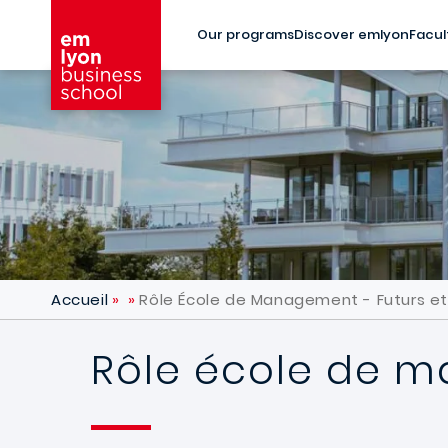
Skip to main content
Our programs
Discover emlyon
Facul
Accueil
Rôle École de Management - Futurs e
Rôle école de m