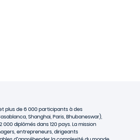
et plus de 6 000 participants à des
asablanca, Shanghai, Paris, Bhubaneswar),
000 diplômés dans 120 pays. La mission
nagers, entrepreneurs, dirigeants
apables d’appréhender la complexité du monde,