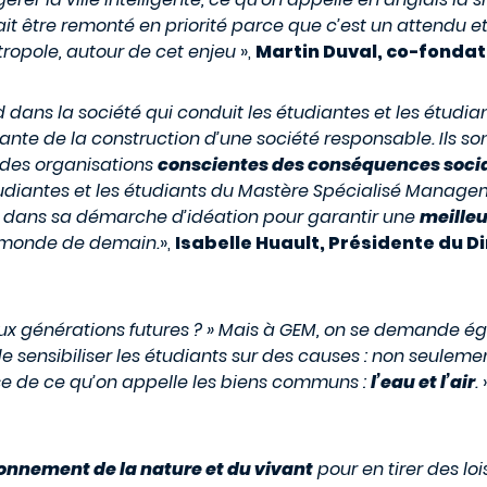
vrait être remonté en priorité parce que c’est un attendu 
tropole, autour de cet enjeu
»,
Martin Duval, co-fondat
ns la société qui conduit les étudiantes et les étudian
nante de la construction d’une société responsable. Ils so
 des organisations
conscientes des conséquences soci
étudiantes et les étudiants du Mastère Spécialisé Manage
 dans sa démarche d’idéation pour garantir une
meilleu
e monde de demain.
»,
Isabelle Huault, Présidente du D
aux générations futures ? » Mais à GEM, on se demande ég
 sensibiliser les étudiants sur des causes : non seuleme
se de ce qu’on appelle les biens communs :
l’eau et l’air
.
onnement de la nature et du vivant
pour en tirer des lo