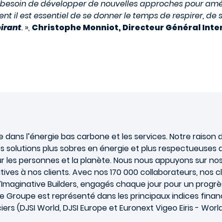
t besoin de développer de nouvelles approches pour amél
 il est essentiel de se donner le temps de respirer, de s
pirant
.
»,
Christophe Monniot, Directeur Général Inte
ns l’énergie bas carbone et les services. Notre raison d’ê
 solutions plus sobres en énergie et plus respectueuses d
les personnes et la planète. Nous nous appuyons sur nos 
ives à nos clients. Avec nos 170 000 collaborateurs, nos cl
ginative Builders, engagés chaque jour pour un progrès p
s, le Groupe est représenté dans les principaux indices fina
ers (DJSI World, DJSI Europe et Euronext Vigeo Eiris - Worl