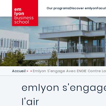
Skip to main content
Our programs
Discover emlyon
Facul
Accueil
Emlyon S'engage Avec ENGIE Contre La P
emlyon s'engage
l'air