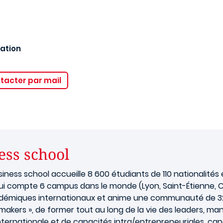
cation
tacter par mail
ess school
iness school accueille 8 600 étudiants de 110 nationalités 
ui compte 6 campus dans le monde (Lyon, Saint-Étienne, C
cadémiques internationaux et anime une communauté de 32 
makers », de former tout au long de la vie des leaders, ma
nternationale et de capacités intra/entrepreneuriales, c