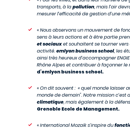
transports, à la
pollution
, mais l’air de
mesurer l’efficacité de gestion d’une mé
«
Nous observons un mouvement de fond da
sens à leurs actions et à être partie pre
et sociaux
et souhaitent se tourner vers
activité.
emlyon business school
, les 
ainsi très heureux d’accompagner ENGIE
Rhône Alpes et contribuer à façonner l
d’emlyon business school.
«
On dit souvent : « quel monde laisser 
monde de demain". Notre mission c’est de
climatique
, mais également à la défen
Grenoble Ecole de Management.
«
International Mozaik s’inspire du
foncti