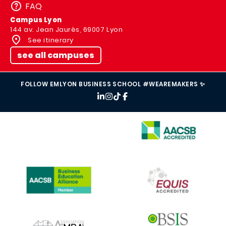
FAQ
Campus Lyon
144 av. Jean Jaurès, 69007 Lyon
See itinerary
see all campuses
FOLLOW EMLYON BUSINESS SCHOOL #WEAREMAKERS ✨
IMAGE
IMAGE
IMAGE
IMAGE
IMAGE
IMAGE