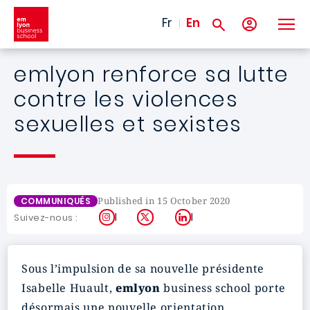
Skip to main content
Fr
En
emlyon renforce sa lutte
contre les violences
sexuelles et sexistes
Published in 15 October 2020
COMMUNIQUÉS
Instagram
X
LinkedIn
Suivez-nous :
Sous l’impulsion de sa nouvelle présidente
Isabelle Huault,
emlyon
business school
porte
désormais une nouvelle orientation