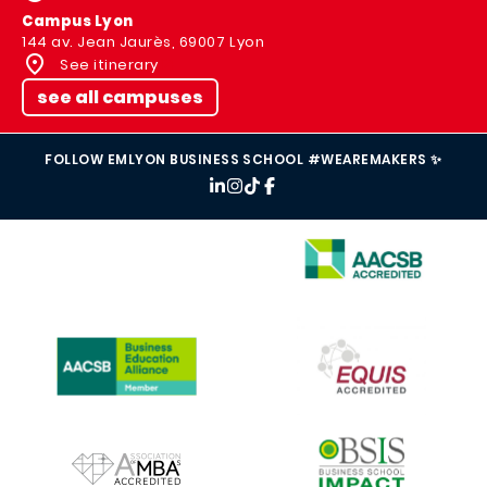
Campus Lyon
144 av. Jean Jaurès, 69007 Lyon
See itinerary
see all campuses
FOLLOW EMLYON BUSINESS SCHOOL #WEAREMAKERS ✨
IMAGE
IMAGE
IMAGE
IMAGE
IMAGE
IMAGE