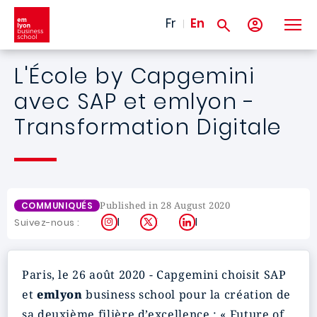
Skip to main content
Fr
En
L'École by Capgemini
avec SAP et emlyon -
Transformation Digitale
Published in 28 August 2020
COMMUNIQUÉS
Instagram
X
LinkedIn
Suivez-nous :
Paris, le 26 août 2020 - Capgemini choisit SAP
et
emlyon
business school pour la création de
sa deuxième filière d’excellence : « Future of