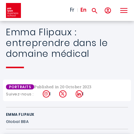
Skip to main content
Fr
En
Emma Flipaux :
entreprendre dans le
domaine médical
Published in 20 October 2023
PORTRAITS
Instagram
X
LinkedIn
Suivez-nous :
EMMA FLIPAUX
Global BBA