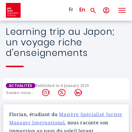
Skip to main content
Fr
En
Learning trip au Japon;
un voyage riche
d'enseignements
Published in 4 January 2019
ACTUALITÉS
Instagram
X
LinkedIn
Suivez-nous :
Florian, étudiant du
Mastère Spécialisé Juriste
Manager International
, nous raconte son
immersion au pays du soleil levant.