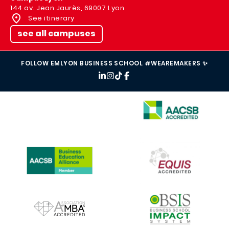
144 av. Jean Jaurès, 69007 Lyon
See itinerary
see all campuses
FOLLOW EMLYON BUSINESS SCHOOL #WEAREMAKERS ✨
IMAGE
IMAGE
IMAGE
IMAGE
IMAGE
IMAGE