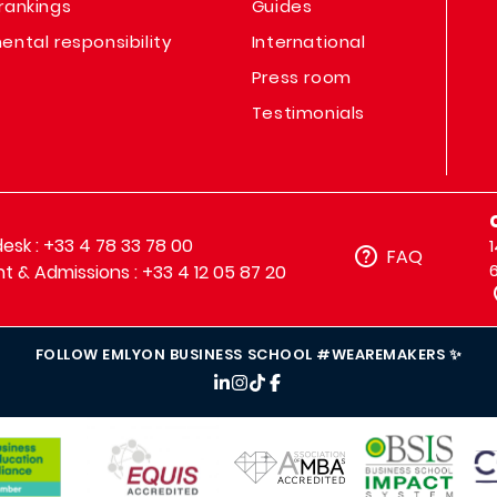
rankings
Guides
ental responsibility
International
Press room
Testimonials
sk : +33 4 78 33 78 00
FAQ
t & Admissions : +33 4 12 05 87 20
FOLLOW EMLYON BUSINESS SCHOOL #WEAREMAKERS ✨
IMAGE
IMAGE
IM
IMAGE