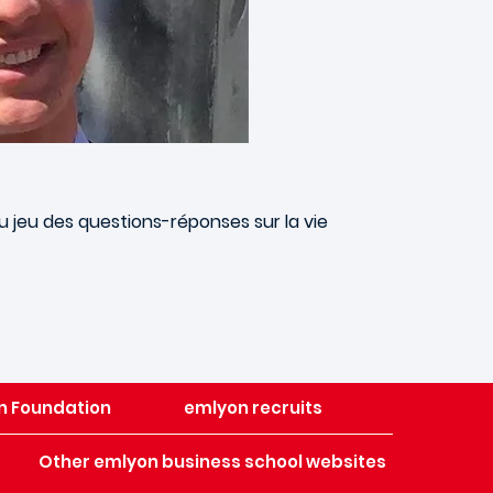
au jeu des questions-réponses sur la vie
n Foundation
emlyon recruits
Other emlyon business school websites