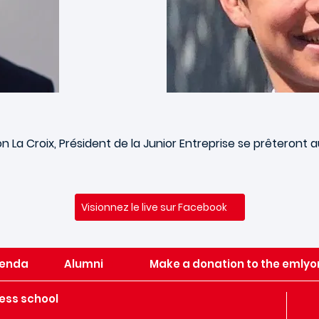
n La Croix, Président de la Junior Entreprise se prêteront 
Visionnez le live sur Facebook
enda
Alumni
Make a donation to the emlyo
ess school