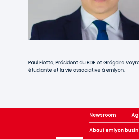
Paul Fiette, Président du BDE et Grégoire Veyro
étudiante et la vie associative à
emlyon
.
Newsroom
Ag
About emlyon busin