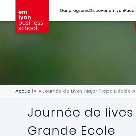
Skip to main content
Our programs
Discover emlyon
Facul
Accueil
Journée de Lives Major Prépa Dédiée
Journée de live
Grande Ecole