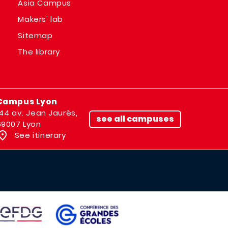
Asia Campus
Makers' lab
Sitemap
The library
Campus Lyon
144 av. Jean Jaurès,
see all campuses
69007 Lyon
See itinerary
IMAGE
AGE