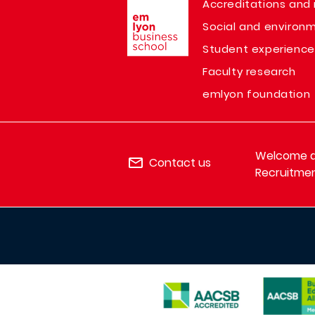
Image
Accreditations and 
Social and environm
Student experience
Faculty research
emlyon foundation
Welcome de
Contact us
Recruitmen
IMAGE
IMAGE
IMAGE