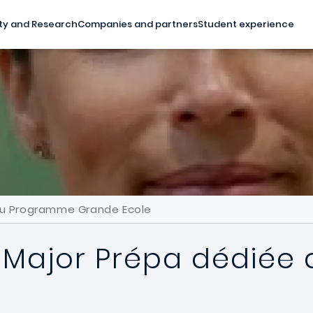
ty and Research
Companies and partners
Student experience
 Au Programme Grande Ecole
s Major Prépa dédié