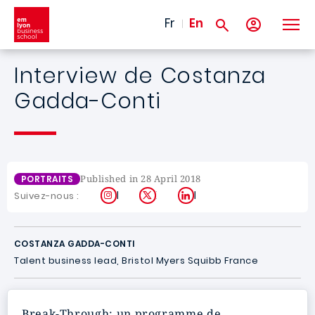
Skip to main content
Fr
En
Interview de Costanza
Gadda-Conti
Published in 28 April 2018
PORTRAITS
Instagram
X
LinkedIn
Suivez-nous :
COSTANZA GADDA-CONTI
Talent business lead, Bristol Myers Squibb France
Break-Through: un programme de