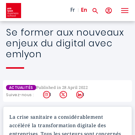
Skip to main content
Fr
En
Se former aux nouveaux
enjeux du digital avec
emlyon
Published in 28 April 2022
ACTUALITÉS
Instagram
X
LinkedIn
Suivez-nous :
La crise sanitaire a considérablement
accéléré la transformation digitale des
entreprises. Tous les secteurs sont concernés