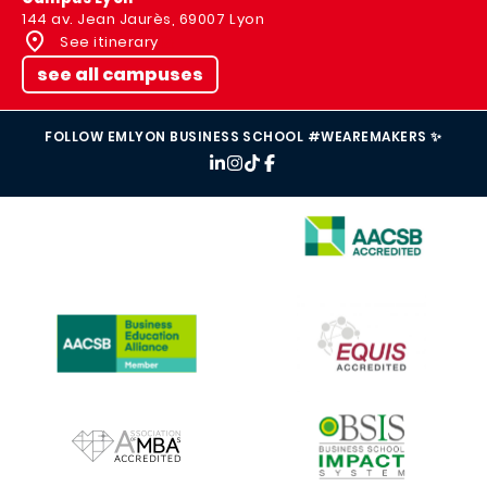
144 av. Jean Jaurès, 69007 Lyon
See itinerary
see all campuses
FOLLOW EMLYON BUSINESS SCHOOL #WEAREMAKERS ✨
IMAGE
IMAGE
IMAGE
IMAGE
IMAGE
IMAGE