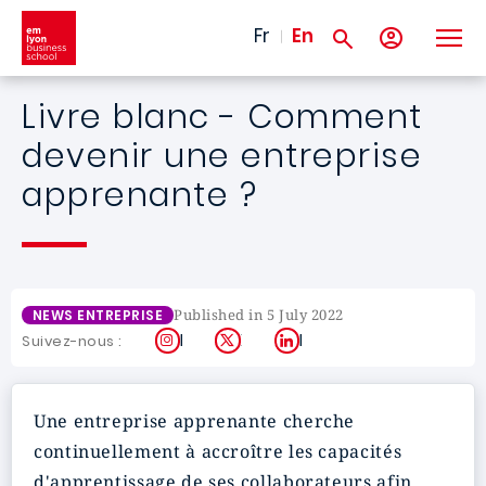
Skip to main content
Fr
En
Livre blanc - Comment
devenir une entreprise
apprenante ?
Published in 5 July 2022
NEWS ENTREPRISE
Instagram
X
LinkedIn
Suivez-nous :
Une
entreprise apprenante
cherche
continuellement à accroître les
capacités
d'apprentissage
de ses
collaborateurs
afin