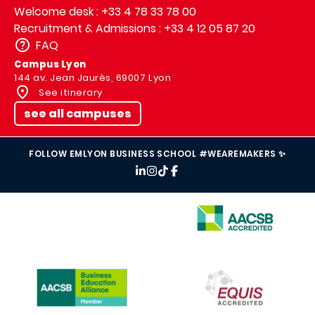
Welcome desk : +33 4 78 33 78 00
Recruitment & Admissions : +33 4 12 05 87 20
FAQ
Campus Lyon
144 av. Jean Jaurès, 69007 Lyon
See itinerary
see all campuses
FOLLOW EMLYON BUSINESS SCHOOL #WEAREMAKERS ✨
IMAGE
IMAGE
IMAGE
IMAGE