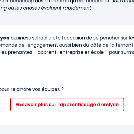
it beaucoup des alternants qu'elle accueillait : «
ils amè
ting où les choses évoluent rapidement
».
yon
business school a été l'occasion de se pencher sur les
demande de l'engagement aussi bien du côté de l'alternan
es prenantes – apprenti, entreprise et école – pour surmo
pour rejoindre vos équipes ?
En savoir plus sur l'apprentissage à emlyon