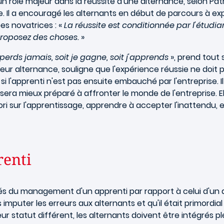
 rôle majeur dans la réussite d'une alternance, selon Pat
Il a encouragé les alternants en début de parcours à explo
ées novatrices : «
La réussite est conditionnée par l'étudia
proposez des choses.
»
perds jamais, soit je gagne, soit j'apprends
», prend tout 
veur alternance, souligne que l'expérience réussie ne doit
i l'apprenti n'est pas ensuite embauché par l'entreprise. 
era mieux préparé à affronter le monde de l'entreprise. E
ori sur l'apprentissage, apprendre à accepter l'inattendu, e
renti
tés du management d'un apprenti par rapport à celui d'un a
s imputer les erreurs aux alternants et qu'il était primordi
 statut différent, les alternants doivent être intégrés p