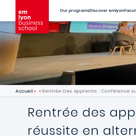
Skip to main content
Our programs
Discover emlyon
Facul
Accueil
Rentrée Des Apprentis : Conférence su
Rentrée des appr
réussite en alte