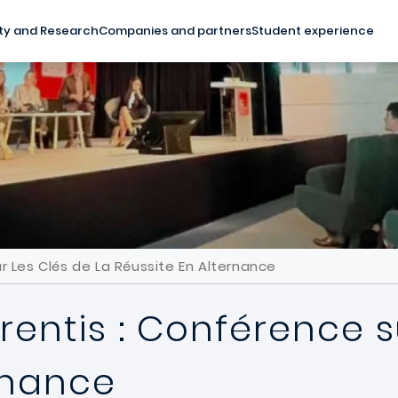
ty and Research
Companies and partners
Student experience
r Les Clés de La Réussite En Alternance
entis : Conférence su
rnance